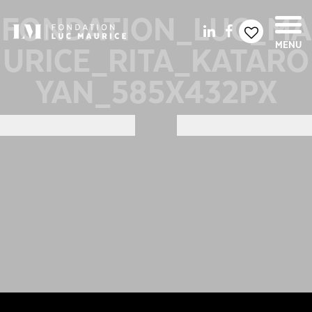
FONDATION_LUC_MA
URICE_RITA_KATARO
MENU
YAN_585X432PX