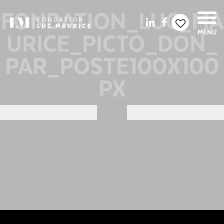
FONDATION_LUC_MA
URICE_PICTO_DON_
MENU
PAR_POSTE100X100
PX